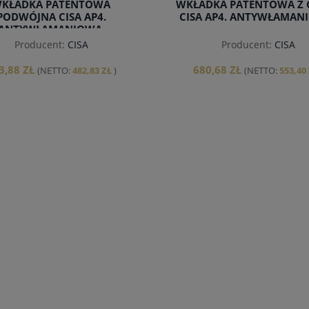
KŁADKA PATENTOWA
WKŁADKA PATENTOWA Z 
PODWÓJNA CISA AP4.
CISA AP4. ANTYWŁAMAN
ANTYWŁAMANIOWA.
Producent:
CISA
Producent:
CISA
3,88 ZŁ
680,68 ZŁ
(NETTO:
482,83 ZŁ
)
(NETTO:
553,40
do koszyka
do koszyka