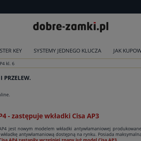
STER KEY
SYSTEMY JEDNEGO KLUCZA
JAK KUPO
P4 kl. 6
 PRZELEW.
line.
P4 - zastępuje wkładki Cisa AP3
AP4 jest nowym modelem wkładki antywłamaniowej produkowanej
ą wkładkę antywłamaniową dostępną na rynku. Posiada maksymaln
isa AP4 zastąpiły wcześniej znany już model Cisa AP3.