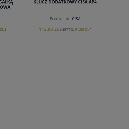
GAŁKĄ
KLUCZ DODATKOWY CISA AP4
IOWA.
Producent:
CISA
112,00 ZŁ
 ZŁ
)
(NETTO:
91,06 ZŁ
)
do koszyka