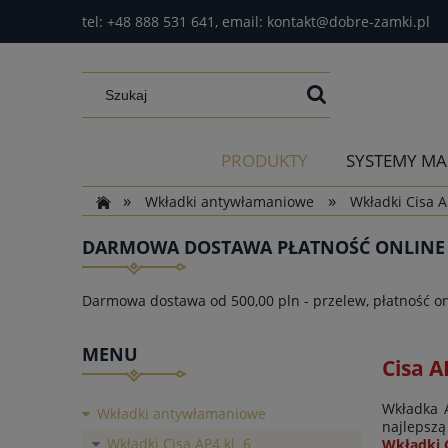
tel:
+48 888 531 641
, email:
kontakt@dobre-zamki.pl
PRODUKTY
SYSTEMY MA
»
»
Wkładki antywłamaniowe
Wkładki Cisa A
DARMOWA DOSTAWA PŁATNOŚĆ ONLINE I
Darmowa dostawa od 500,00 pln - przelew, płatność on
MENU
Cisa A
Wkładka 
Wkładki antywłamaniowe
najlepsz
Wkładki Cisa AP4 kl. 6
Wkładki C