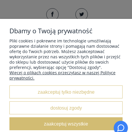
FACEBOOK
TWITTER
Dbamy o Twoją prywatność
Pliki cookies i pokrewne im technologie umożliwiają
poprawne działanie strony i pomagają nam dostosować
ofertę do Twoich potrzeb. Możesz zaakceptować
wykorzystanie przez nas wszystkich tych plików i przejść
POMOC
do sklepu lub dostosować użycie plików do swoich
preferencji, wybierając opcję "Dostosuj zgody".
Więcej o plikach cookies przeczytasz w naszej Polityce
MOJE KONTO
prywatności.
zaakceptuj tylko niezbędne
PŁATNOŚCI I DOSTAWA
dostosuj zgody
INFORMACJE
zaakceptuj wszystkie