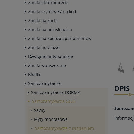
Zamki elektroniczne
Zamki szyfrowe / na kod
Zamki na kartę
Zamki na odcisk palca
Zamki na kod do apartamentów
Zamki hotelowe
Dźwignie antypaniczne
Zamki wpuszczane
Kłódki
Samozamykacze
OPIS
Samozamykacze DORMA
Samozamykacze GEZE
Samozamy
Szyny
Informacj
Płyty montażowe
Samozamykacze z ramieniem