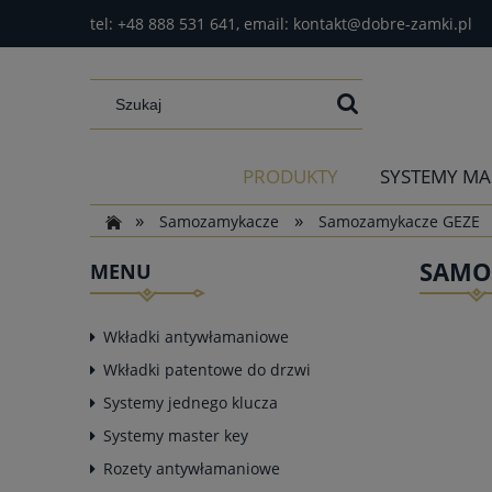
tel:
+48 888 531 641
, email:
kontakt@dobre-zamki.pl
PRODUKTY
SYSTEMY MA
»
»
Samozamykacze
Samozamykacze GEZE
SAMOZ
MENU
Wkładki antywłamaniowe
Wkładki patentowe do drzwi
Systemy jednego klucza
Systemy master key
Rozety antywłamaniowe