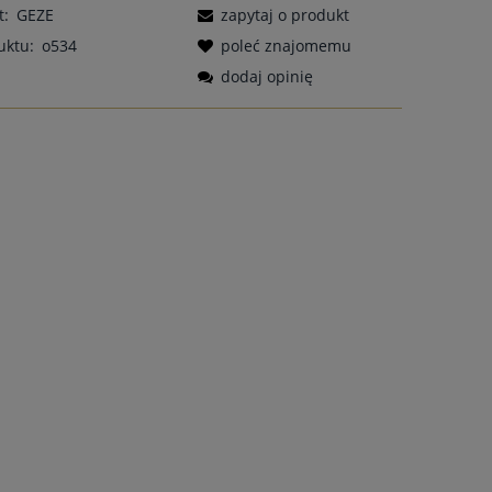
t:
GEZE
zapytaj o produkt
uktu:
o534
poleć znajomemu
dodaj opinię