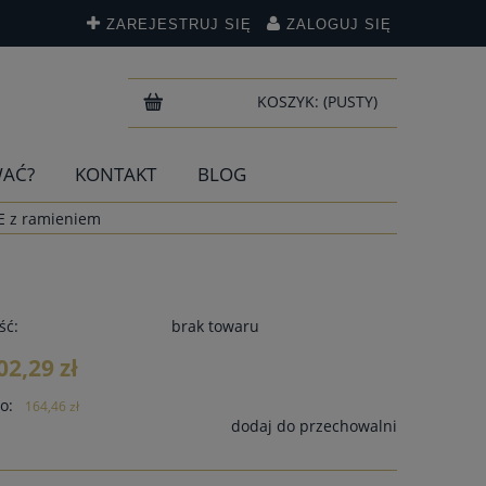
ZAREJESTRUJ SIĘ
ZALOGUJ SIĘ
KOSZYK:
(PUSTY)
WAĆ?
KONTAKT
BLOG
E z ramieniem
ść:
brak towaru
02,29 zł
o:
164,46 zł
dodaj do przechowalni