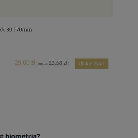
ock 30 i 70mm
29,00 zł
23,58 zł
(netto:
)
do koszyka
st biometria?