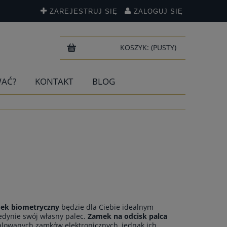
ZAREJESTRUJ SIĘ
ZALOGUJ SIĘ
KOSZYK:
(PUSTY)
WAĆ?
KONTAKT
BLOG
ek biometryczny
będzie dla Ciebie idealnym
jedynie swój własny palec.
Zamek na odcisk palca
nstalowanych zamków elektronicznych, jednak ich