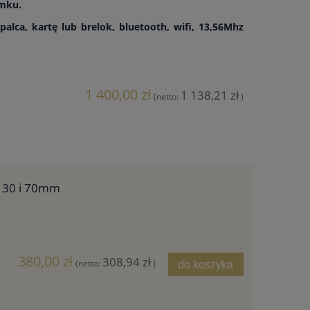
amku.
alca, kartę lub brelok, bluetooth, wifi, 13,56Mhz
1 400,00 zł
1 138,21 zł
(netto:
)
 30 i 70mm
380,00 zł
308,94 zł
(netto:
)
do koszyka