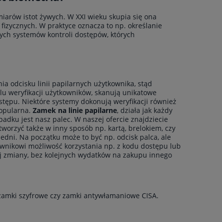
iarów istot żywych. W XXI wieku skupia się ona
i fizycznych. W praktyce oznacza to np. określanie
tych systemów kontroli dostępów, których
a odcisku linii papilarnych użytkownika, stąd
elu weryfikacji użytkowników, skanują unikatowe
ostępu. Niektóre systemy dokonują weryfikacji również
popularna.
Zamek na linie papilarne
, działa jak każdy
adku jest nasz palec. W naszej ofercie znajdziecie
worzyć także w inny sposób np. kartą, brelokiem, czy
edni. Na początku może to być np. odcisk palca, ale
ownikowi możliwość korzystania np. z kodu dostępu lub
ej zmiany, bez kolejnych wydatków na zakupu innego
zamki szyfrowe
czy
zamki antywłamaniowe CISA
.