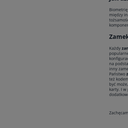
Biometrię
między in
tożsamośc
komponen
Zamek 
Każdy
za
popularn
konfigura
na podsta
inny zame
Państwo
też kodem
być może,
karty. I 
dodatkow
Zachęcamy