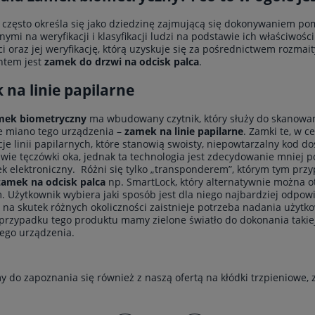
 często określa się jako dziedzinę zajmującą się dokonywaniem pom
nymi na weryfikacji i klasyfikacji ludzi na podstawie ich właściwośc
i oraz jej weryfikację, którą uzyskuje się za pośrednictwem rozmai
tem jest
zamek do drzwi na odcisk palca
.
na linie papilarne
mek biometryczny
ma wbudowany czytnik, który służy do skanowani
e miano tego urządzenia –
zamek na linie papilarne
. Zamki te, w c
cje linii papilarnych, które stanowią swoisty, niepowtarzalny kod d
wie tęczówki oka, jednak ta technologia jest zdecydowanie mniej 
k elektroniczny. Różni się tylko „transponderem”, którym tym przyp
zamek na odcisk palca
np. SmartLock, który alternatywnie można ot
. Użytkownik wybiera jaki sposób jest dla niego najbardziej odpowi
 na skutek różnych okoliczności zaistnieje potrzeba nadania użytk
w przypadku tego produktu mamy zielone światło do dokonania taki
ego urządzenia.
 do zapoznania się również z naszą ofertą na
kłódki trzpieniowe
,