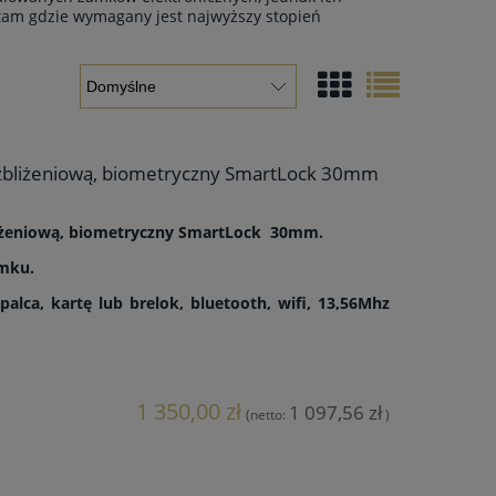
ź tam gdzie wymagany jest najwyższy stopień
 zbliżeniową, biometryczny SmartLock 30mm
liżeniową, biometryczny SmartLock 30mm.
amku.
alca, kartę lub brelok, bluetooth, wifi, 13,56Mhz
1 350,00 zł
1 097,56 zł
(netto:
)