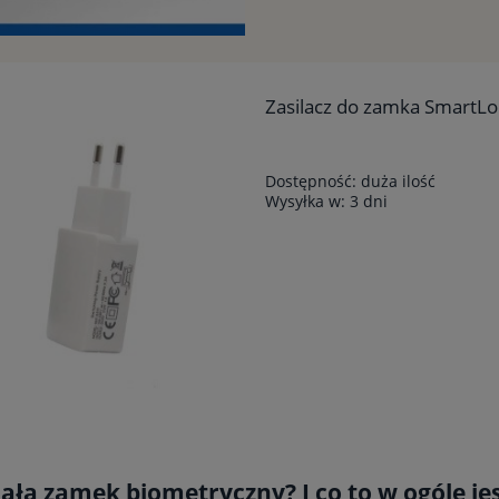
Zasilacz do zamka SmartL
Dostępność:
duża ilość
Wysyłka w:
3 dni
iała zamek biometryczny? I co to w ogóle je