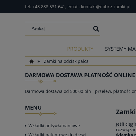
tel:
+48 888 531 641
, email:
kontakt@dobre-zamki.pl
PRODUKTY
SYSTEMY MA
»
Zamki na odcisk palca
DARMOWA DOSTAWA PŁATNOŚĆ ONLINE I
Darmowa dostawa od 500,00 pln - przelew, płatność on
MENU
Zamki
Jeśli cią
Wkładki antywłamaniowe
rozwiązan
Wkładki patentowe do drzwi
(
klamka n