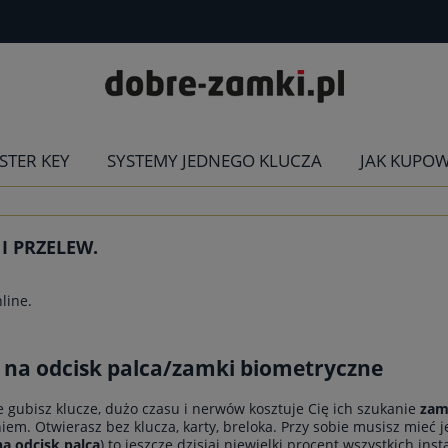
STER KEY
SYSTEMY JEDNEGO KLUCZA
JAK KUPO
 PRZELEW.
line.
 na odcisk palca/zamki biometryczne
gle gubisz klucze, dużo czasu i nerwów kosztuje Cię ich szukanie
zam
iem. Otwierasz bez klucza, karty, breloka. Przy sobie musisz mieć 
a odcisk palca
) to jeszcze dzisiaj niewielki procent wszystkich i